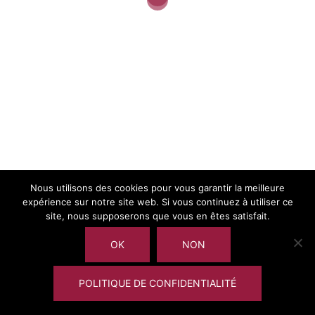
Si vous souhaitez programmer une interview me
contacter: vlefebvre([at])audencia.com
Découvrir les premiers épisodes:
Chercheurs/ses – qui sont-
ils/elles?
Nous utilisons des cookies pour vous garantir la meilleure
expérience sur notre site web. Si vous continuez à utiliser ce
site, nous supposerons que vous en êtes satisfait.
OK
NON
POLITIQUE DE CONFIDENTIALITÉ