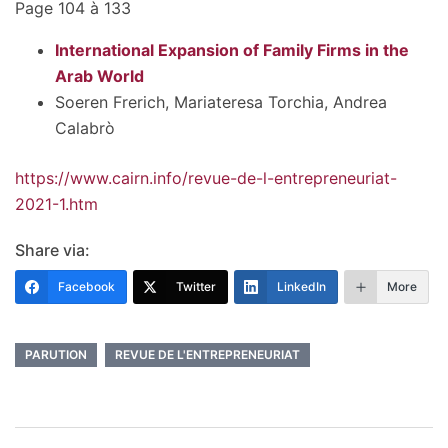
Page 104 à 133
International Expansion of Family Firms in the
Arab World
Soeren Frerich
,
Mariateresa Torchia
,
Andrea
Calabrò
https://www.cairn.info/revue-de-l-entrepreneuriat-
2021-1.htm
Share via:
Facebook
Twitter
LinkedIn
More
PARUTION
REVUE DE L'ENTREPRENEURIAT