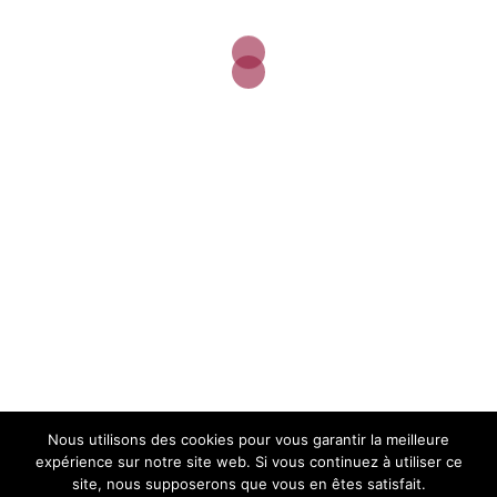
Université de Montpellier
https://www.fun-mooc.fr/courses/course-
v1:umontpellier+08003+session04/about
Share via:
Facebook
Twitter
LinkedIn
More
Conférence Innovation Strasbourg 24-26 Juin
2020
Nous utilisons des cookies pour vous garantir la meilleure
expérience sur notre site web. Si vous continuez à utiliser ce
Nouvelle édition de la Boîte à Outils de la Créatio
site, nous supposerons que vous en êtes satisfait.