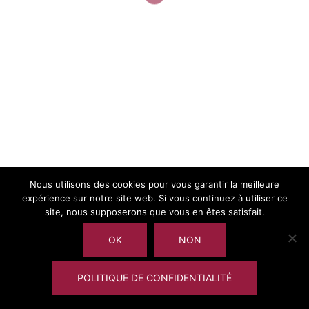
Journée d’échanges (15/1/2015)
Call for papers & round tables (15/12/2014)
Nous utilisons des cookies pour vous garantir la meilleure
expérience sur notre site web. Si vous continuez à utiliser ce
site, nous supposerons que vous en êtes satisfait.
OK
NON
POLITIQUE DE CONFIDENTIALITÉ