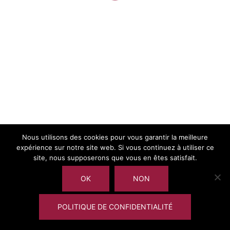
</wbr>ion.com/
Share via:
Facebook
Twitter
LinkedIn
More
Nomination Didier Chabaud
Call for paper (échéance 30 avril 2017)
Nous utilisons des cookies pour vous garantir la meilleure
expérience sur notre site web. Si vous continuez à utiliser ce
site, nous supposerons que vous en êtes satisfait.
OK
NON
POLITIQUE DE CONFIDENTIALITÉ